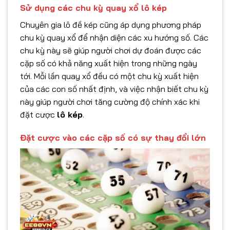
Sử dụng các chu kỳ quay xổ lô kép
Chuyên gia lô đề kép cũng áp dụng phương pháp
chu kỳ quay xổ để nhận diện các xu hướng số. Các
chu kỳ này sẽ giúp người chơi dự đoán được các
cặp số có khả năng xuất hiện trong những ngày
tới. Mỗi lần quay xổ đều có một chu kỳ xuất hiện
của các con số nhất định, và việc nhận biết chu kỳ
này giúp người chơi tăng cường độ chính xác khi
đặt cược
lô kép
.
Đặt cược vào các cặp số có sự thay đổi lớn