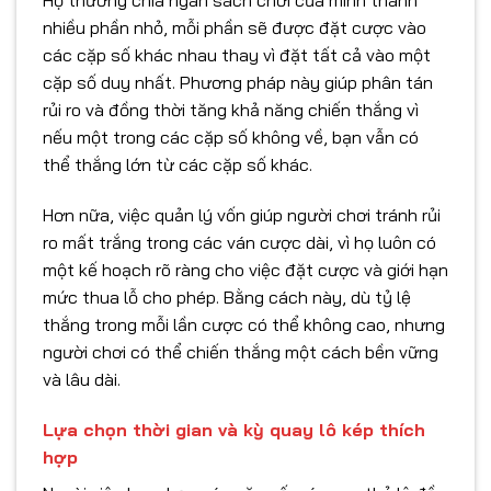
Họ thường chia ngân sách chơi của mình thành
nhiều phần nhỏ, mỗi phần sẽ được đặt cược vào
các cặp số khác nhau thay vì đặt tất cả vào một
cặp số duy nhất. Phương pháp này giúp phân tán
rủi ro và đồng thời tăng khả năng chiến thắng vì
nếu một trong các cặp số không về, bạn vẫn có
thể thắng lớn từ các cặp số khác.
Hơn nữa, việc quản lý vốn giúp người chơi tránh rủi
ro mất trắng trong các ván cược dài, vì họ luôn có
một kế hoạch rõ ràng cho việc đặt cược và giới hạn
mức thua lỗ cho phép. Bằng cách này, dù tỷ lệ
thắng trong mỗi lần cược có thể không cao, nhưng
người chơi có thể chiến thắng một cách bền vững
và lâu dài.
Lựa chọn thời gian và kỳ quay lô kép thích
hợp