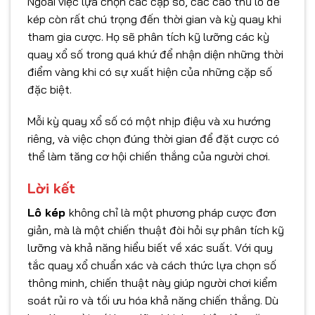
Ngoài việc lựa chọn các cặp số, các cao thủ lô đề
kép còn rất chú trọng đến thời gian và kỳ quay khi
tham gia cược. Họ sẽ phân tích kỹ lưỡng các kỳ
quay xổ số trong quá khứ để nhận diện những thời
điểm vàng khi có sự xuất hiện của những cặp số
đặc biệt.
Mỗi kỳ quay xổ số có một nhịp điệu và xu hướng
riêng, và việc chọn đúng thời gian để đặt cược có
thể làm tăng cơ hội chiến thắng của người chơi.
Lời kết
Lô kép
không chỉ là một phương pháp cược đơn
giản, mà là một chiến thuật đòi hỏi sự phân tích kỹ
lưỡng và khả năng hiểu biết về xác suất. Với quy
tắc quay xổ chuẩn xác và cách thức lựa chọn số
thông minh, chiến thuật này giúp người chơi kiểm
soát rủi ro và tối ưu hóa khả năng chiến thắng. Dù