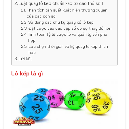
Luật quay lô kép chuẩn xác từ cao thủ số 1
Phân tích tần suất xuất hiện thường xuyên
của các con số
Sử dụng các chu kỳ quay xổ lô kép
Đặt cược vào các cặp số có sự thay đổi lớn
Tính toán tỷ lệ cược lô và quản lý vốn phù
hợp
Lựa chọn thời gian và kỳ quay lô kép thích
hợp
Lời kết
Lô kép là gì