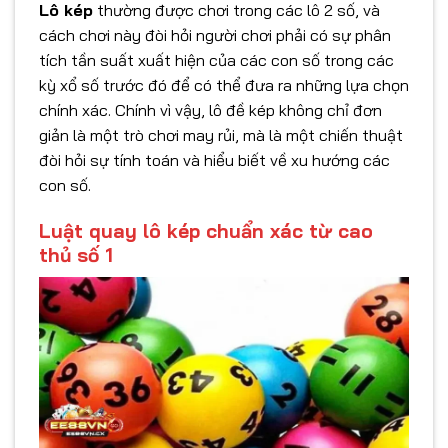
Lô kép
thường được chơi trong các lô 2 số, và
cách chơi này đòi hỏi người chơi phải có sự phân
tích tần suất xuất hiện của các con số trong các
kỳ xổ số trước đó để có thể đưa ra những lựa chọn
chính xác. Chính vì vậy, lô đề kép không chỉ đơn
giản là một trò chơi may rủi, mà là một chiến thuật
đòi hỏi sự tính toán và hiểu biết về xu hướng các
con số.
Luật quay lô kép chuẩn xác từ cao
thủ số 1