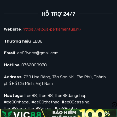
HỖ TRỢ 24/7
Website
:
https://albus-perkamentus.nl/
Thương hiệu
: EE88
Email
:
ee88vncx@gmail.com
Hotline
: 0762008978
Address
: 763 Hoa Bằng, Tân Sơn Nhì, Tân Phú, Thành
phố Hồ Chí Minh, Việt Nam
Hastags
: #ee88, #ee 88, #ee88dangnhap,
#ee88nhacai, #ee88thethao, #ee88cassino,
#ee88xoso, #ee88banca, #ee88nohu