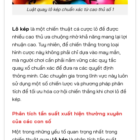
Luật quay lô kép chuẩn xác từ cao thủ số 1
Lô kép
là một chiến thuật cá cược lô đề được
nhiều cao thủ ưa chuộng nhờ khả năng mang lại lợi
nhuận cao. Tuy nhiên, để chiến thắng trong loại
hình cược này không phải chỉ dựa vào may mắn,
mà người chơi cần phải nắm vững các quy tắc
quay xổ chuẩn xác để đưa ra các quyết định
thông minh. Các chuyên gia trong lĩnh vực này luôn
sử dụng một số chiến lược và phương pháp phân
tích để tối ưu hóa cơ hội chiến thắng khi chơi lô đề
kép.
Phân tích tần suất xuất hiện thường xuyên
của các con số
Một trong những yếu tố quan trọng nhất trong
chiến thuật quay
lô kép
là phân tích tần suất