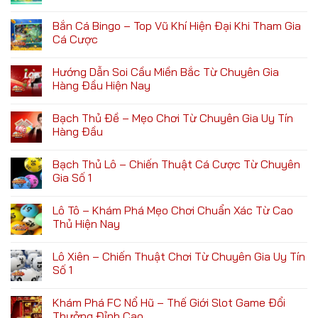
Bắn Cá Bingo – Top Vũ Khí Hiện Đại Khi Tham Gia
Cá Cược
Hướng Dẫn Soi Cầu Miền Bắc Từ Chuyên Gia
Hàng Đầu Hiện Nay
Bạch Thủ Đề – Mẹo Chơi Từ Chuyên Gia Uy Tín
Hàng Đầu
Bạch Thủ Lô – Chiến Thuật Cá Cược Từ Chuyên
Gia Số 1
Lô Tô – Khám Phá Mẹo Chơi Chuẩn Xác Từ Cao
Thủ Hiện Nay
Lô Xiên – Chiến Thuật Chơi Từ Chuyên Gia Uy Tín
Số 1
Khám Phá FC Nổ Hũ – Thế Giới Slot Game Đổi
Thưởng Đỉnh Cao