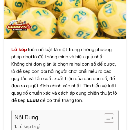
Lô kép
luôn nổi bật là một trong những phương
pháp chơi lô đề thông minh và hiệu quả nhất.
Không chỉ đơn giản là chọn ra hai con số để cược,
lô đề kép còn đòi hỏi người chơi phải hiểu rõ các
quy tắc và tần suất xuất hiện của các con số, để
đưa ra quyết định chính xác nhất. Tìm hiểu về luật
quay xổ chuẩn xác và cách áp dụng chiến thuật lô
đề kép
EE88
để có thể thắng lớn.
Nội Dung
Lô kép là gì