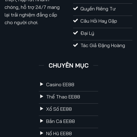
chóng, hỗ trợ 24/7 mang
Quyền Riêng Tư
lại trải nghiệm đẳng cấp
Câu Hỏi Hay Gặp
cho người chơi.
Đại Lý
Tác Giả Đặng Hoàng
CHUYÊN MỤC
Casino EE88
Thể Thao EE88
Xổ Số EE88
Bắn Cá EE88
Nổ Hũ EE88