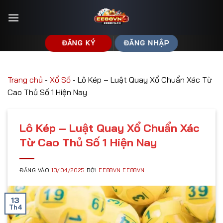
Bỏ
qua
nội
dung
ĐĂNG KÝ
ĐĂNG NHẬP
Trang chủ
-
Xổ Số
-
Lô Kép – Luật Quay Xổ Chuẩn Xác Từ
Cao Thủ Số 1 Hiện Nay
Lô Kép – Luật Quay Xổ Chuẩn Xác
Từ Cao Thủ Số 1 Hiện Nay
ĐĂNG VÀO
13/04/2025
BỞI
EE88VN EE88VN
13
Th4