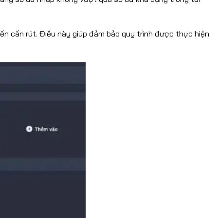
 tiền cần rút. Điều này giúp đảm bảo quy trình được thực hiện