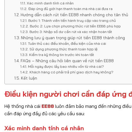
Xác minh danh tính cá nhân
Đáp ứng đủ giới hạn thanh toán mà nhà cái đưa ra
Hướng dẫn cách rút tiền EE88 nhanh chóng cho tân thủ
Bước 1: Thành viên tiến hành truy cập vào trang chủ
Bước 2: Lựa chọn phương thức rút tiền EE88 phù hợp
Bước 3: Nhập số dư cần rút và xác nhận hoàn tất
Những lưu ý quan trọng giúp rút tiền EE88 thành công
Tuân thủ các điều khoản, điều kiện của nhà cái
Sử dụng phương thức thanh toán hợp lệ
Kiểm tra kỹ thông tin trước khi toàn tất
FAQs – Những câu hỏi liên quan về rút tiền EE88
Mỗi ngày được lấy bao nhiêu vốn từ nhà cái?
Khách hàng có phải trả phí giao dịch hay không?
Kết luận
Điều kiện người chơi cần đáp ứng 
Hệ thống nhà cái
EE88
luôn đảm bảo mang đến những điều ki
cần đáp ứng đầy đủ các yêu cầu sau:
Xác minh danh tính cá nhân