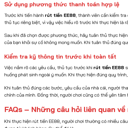
Sử dụng phương thức thanh toán hợp lệ
Trước khi tiến hành
rút tiền EE88
, thành viên cần kiểm tr
thủ tục riêng biệt, vì vậy việc hiểu rõ trước khi thực hiện là
Sau khi đã chọn được phương thức, hãy tuân thủ thực hiện 
của bạn khỏi sự cố không mong muốn. Khi tuân thủ đúng quy 
Kiểm tra kỹ thông tin trước khi toàn tất
Việc nắm rõ các yêu cầu, thủ tục trước khi
rút tiền
EE88
s
huống phát sinh ngoài ý muốn. Khi thực hiện đúng quy trình
Khi tuân thủ đúng các bước, yêu cầu của nhà cái, người tham
chính của mình. Đồng thời, người chơi cũng có thể yên tâm 
FAQs – Những câu hỏi liên quan về 
Khi thực hiện rút tiền EE88, người chơi thường có nhiều câ