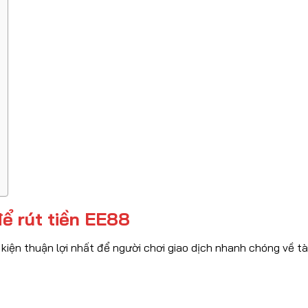
để rút tiền EE88
ện thuận lợi nhất để người chơi giao dịch nhanh chóng về tài 