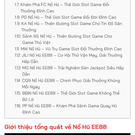
Khám Phá FC Nổ Hũ – Thế Giới Slot Game Đổi
Thưởng Đỉnh Cao
PG Nổ Hũ – Thế Giới Slot Game Đổi Đời Đỉnh Cao
KA Nổ Hũ – Thiên Đường Slot Game Cho Tín Đồ Săn
Thưởng
Sảnh NS Nổ Hũ – Thiên Đường Slot Game Cho
Game Thủ Việt
MW Nổ Hũ – Vũ Trụ Game Slot Đổi Thưởng Đỉnh Cao
JILI Nổ Hũ EE88 – Cơ Hội Thử Vận May, Giải Thưởng
Hấp Dẫn
MG Nổ Hũ EE88 – Trải Nghiệm Săn Jackpot Siêu Hấp
Dẫn
CQ9 Nổ Hũ EE88 – Chinh Phục Giải Thưởng Khủng
Mỗi Ngày
BBIN Nổ Hũ EE88 – Thế Giới Slot Game Không Thể
Bỏ Lỡ
PP Nổ Hũ EE88 – Khám Phá Sảnh Game Quay Hũ
Đỉnh Cao
Giới thiệu tổng quát về Nổ Hũ EE88