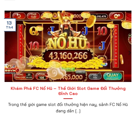
13
Th4
Khám Phá FC Nổ Hũ – Thế Giới Slot Game Đổi Thưởng
Đỉnh Cao
Trong thế giới game slot đổi thưởng hiện nay, sảnh FC Nổ Hũ
đang dần [...]