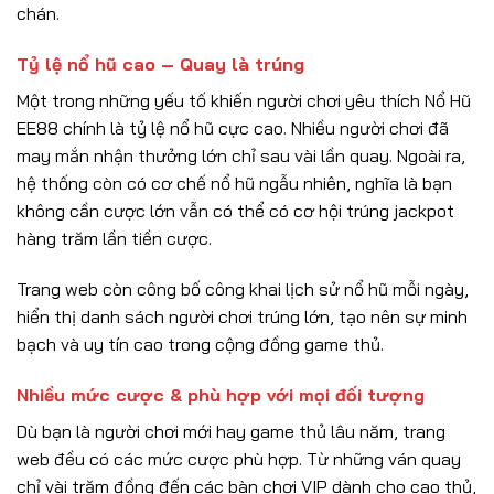
chán.
Tỷ lệ nổ hũ cao – Quay là trúng
Một trong những yếu tố khiến người chơi yêu thích Nổ Hũ
EE88 chính là tỷ lệ nổ hũ cực cao. Nhiều người chơi đã
may mắn nhận thưởng lớn chỉ sau vài lần quay. Ngoài ra,
hệ thống còn có cơ chế nổ hũ ngẫu nhiên, nghĩa là bạn
không cần cược lớn vẫn có thể có cơ hội trúng jackpot
hàng trăm lần tiền cược.
Trang web còn công bố công khai lịch sử nổ hũ mỗi ngày,
hiển thị danh sách người chơi trúng lớn, tạo nên sự minh
bạch và uy tín cao trong cộng đồng game thủ.
Nhiều mức cược & phù hợp với mọi đối tượng
Dù bạn là người chơi mới hay game thủ lâu năm, trang
web đều có các mức cược phù hợp. Từ những ván quay
chỉ vài trăm đồng đến các bàn chơi VIP dành cho cao thủ,