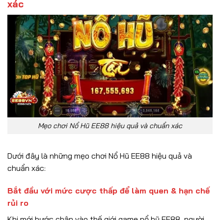
xác
Mẹo chơi Nổ Hũ EE88 hiệu quả và chuẩn xác
Dưới đây là những mẹo chơi Nổ Hũ EE88 hiệu quả và
chuẩn xác:
Bắt đầu với mức cược thấp để làm quen & hạn chế
rủi ro
Khi mới bước chân vào thế giới game nổ hũ EE88, người