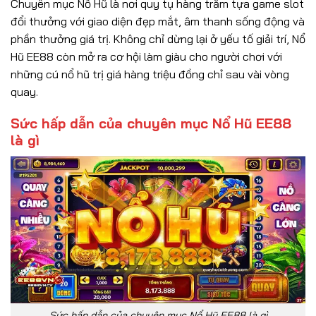
Chuyên mục Nổ Hũ là nơi quy tụ hàng trăm tựa game slot
đổi thưởng với giao diện đẹp mắt, âm thanh sống động và
phần thưởng giá trị. Không chỉ dừng lại ở yếu tố giải trí, Nổ
Hũ EE88 còn mở ra cơ hội làm giàu cho người chơi với
những cú nổ hũ trị giá hàng triệu đồng chỉ sau vài vòng
quay.
Sức hấp dẫn của chuyên mục Nổ Hũ EE88
là gì
Sức hấp dẫn của chuyên mục Nổ Hũ EE88 là gì