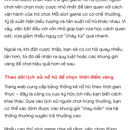
chơi nên chọn mức cược nhỏ nhất để làm quen với cách
vận hành của trò chơi. Mỗi slot game có cơ chế thưởng,
tỷ lệ xuất hiện biểu tượng và tần suất nổ hũ khác nhau. Vì
vậy, việc bắt đầu với vốn nhỏ giúp bạn vừa học cách quan
sát, vừa giảm thiểu nguy cơ “cháy túi” quá nhanh.
Ngoài ra, khi đặt cược thấp, bạn sẽ có cơ hội quay nhiều
lần hơn, từ đó dễ nhận ra quy luật hoặc các khung giờ
vàng để chơi hiệu quả hơn về sau.
Theo dõi lịch sử nổ hũ để chọn thời điểm vàng
Trang web cung cấp bảng thống kê nổ hũ theo thời gian
thực – đây là công cụ cực kỳ hữu ích nếu bạn biết cách
khai thác. Dựa vào lịch sử người chơi trúng thưởng, bạn
có thể xác định được các khung giờ “may mắn” mà hệ
thống thường xuyên trả thưởng cao.
Nhiều cao thủ slot game chia sẻ rằng, việc chọn đúng