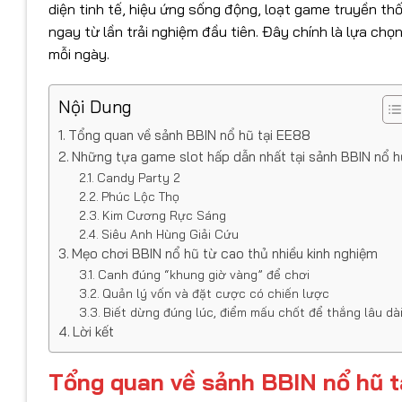
diện tinh tế, hiệu ứng sống động, loạt game truyền t
ngay từ lần trải nghiệm đầu tiên. Đây chính là lựa ch
mỗi ngày.
Nội Dung
Tổng quan về sảnh BBIN nổ hũ tại EE88
Những tựa game slot hấp dẫn nhất tại sảnh BBIN nổ h
Candy Party 2
Phúc Lộc Thọ
Kim Cương Rực Sáng
Siêu Anh Hùng Giải Cứu
Mẹo chơi BBIN nổ hũ từ cao thủ nhiều kinh nghiệm
Canh đúng “khung giờ vàng” để chơi
Quản lý vốn và đặt cược có chiến lược
Biết dừng đúng lúc, điểm mấu chốt để thắng lâu dà
Lời kết
Tổng quan về sảnh BBIN nổ hũ t