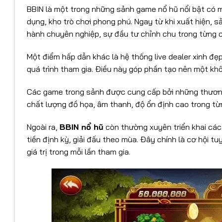
BBIN là một trong những sảnh game nổ hũ nổi bật có mặ
dụng, kho trò chơi phong phú. Ngay từ khi xuất hiện, 
hành chuyên nghiệp, sự đầu tư chỉnh chu trong từng chi
Một điểm hấp dẫn khác là hệ thống live dealer xinh đẹp
quá trình tham gia. Điều này góp phần tạo nên một khôn
Các game trong sảnh được cung cấp bởi những thương
chất lượng đồ họa, âm thanh, độ ổn định cao trong từ
Ngoài ra,
BBIN nổ hũ
còn thường xuyên triển khai cá
tiền định kỳ, giải đấu theo mùa. Đây chính là cơ hội tu
giá trị trong mỗi lần tham gia.