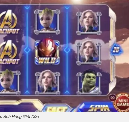
u Anh Hùng Giải Cứu