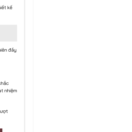
iết kế
hiên đầy
chắc
ạt nhiệm
lượt