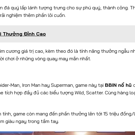
 đá quý lấp lánh tượng trưng cho sự phú quý, thành công. Th
rải nghiệm thêm phần lôi cuốn.
i Thưởng Đỉnh Cao
kim cương giá trị cao, kèm theo đó là tính năng thưởng ngẫu n
ười chơi ở những vòng quay may mắn nhất.
pider-Man, Iron Man hay Superman, game này tại
BBIN nổ hũ
me tích hợp đầy đủ các biểu tượng Wild, Scatter. Cùng hàng lo
 tính, game còn mang đến phần thưởng lên tới 15 triệu đồng/
làm giàu ngay trong tầm tay.