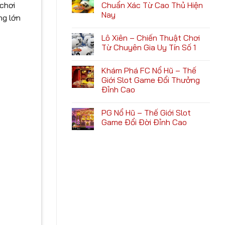
Chuẩn Xác Từ Cao Thủ Hiện
 chơi
Nay
ng lớn
Lô Xiên – Chiến Thuật Chơi
Từ Chuyên Gia Uy Tín Số 1
Khám Phá FC Nổ Hũ – Thế
Giới Slot Game Đổi Thưởng
Đỉnh Cao
PG Nổ Hũ – Thế Giới Slot
Game Đổi Đời Đỉnh Cao