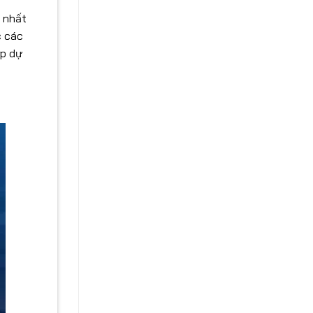
m nhất
c các
ớp dự