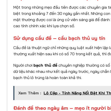
Một trong những mẹo đầu tiên được các chuyên gia tin 
biệt trong khoảng 7 đến 30 ngày gần nhất. Những con 
mặt thường được coi là ứng cử viên sáng giá để đánh 
cao tính chính xác khi lựa chọn số.
Sử dụng cầu đề – cầu bạch thủ uy tín
Cầu đề là thuật ngữ chỉ những quy luật xuất hiện lặp l
thường xuất hiện sau khi có số 70 trong kết quả, thì 
Người chơi
bạch thủ đề
chuyên nghiệp thường có sổ t
dữ liệu khác nhau như kết quả ngày trước, ngày chẵn 
bạch thủ lô trúng là hoàn toàn khả thi.
Xem Thêm :
Lô Cặp - Tính Năng Nổi Bật Khi 
Đánh đề theo ngày âm – mẹo ít người b