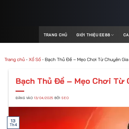
Bỏ
qua
nội
dung
TRANG CHỦ
GIỚI THIỆU EE88
CA
Trang chủ
-
Xổ Số
-
Bạch Thủ Đề – Mẹo Chơi Từ Chuyên Gia
Bạch Thủ Đề – Mẹo Chơi Từ 
ĐĂNG VÀO
13/04/2025
BỞI
SEO
13
Th4