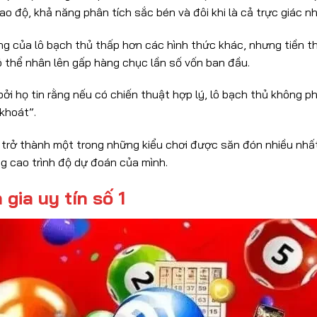
 cao độ, khả năng phân tích sắc bén và đôi khi là cả trực giác n
ởng của lô bạch thủ thấp hơn các hình thức khác, nhưng tiền 
có thể nhân lên gấp hàng chục lần số vốn ban đầu.
bởi họ tin rằng nếu có chiến thuật hợp lý, lô bạch thủ không ph
khoát”.
 trở thành một trong những kiểu chơi được săn đón nhiều nhấ
g cao trình độ dự đoán của mình.
gia uy tín số 1