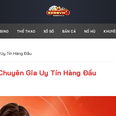
SINO
THỂ THAO
XỔ SỐ
BẮN CÁ
NỔ HŨ
KHUYẾ
 Uy Tín Hàng Đầu
Chuyên Gia Uy Tín Hàng Đầu