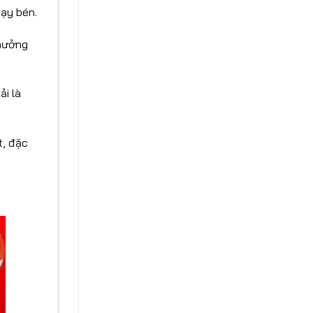
hạy bén.
thưởng
ải là
t, đặc