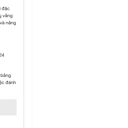
i đặc
ỳ vắng
 và nâng
 24
u bảng
iệc đánh