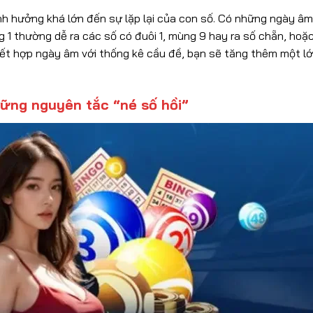
nh hưởng khá lớn đến sự lặp lại của con số. Có những ngày â
ùng 1 thường dễ ra các số có đuôi 1, mùng 9 hay ra số chẵn, hoặ
 kết hợp ngày âm với thống kê cầu đề, bạn sẽ tăng thêm một l
vững nguyên tắc “né số hồi”