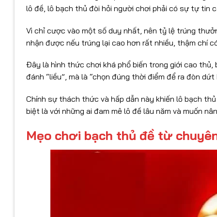
lô đề, lô bạch thủ đòi hỏi người chơi phải có sự tự tin
Vì chỉ cược vào một số duy nhất, nên tỷ lệ trúng thư
nhận được nếu trúng lại cao hơn rất nhiều, thậm chí 
Đây là hình thức chơi khá phổ biến trong giới cao thủ, 
đánh “liều”, mà là “chọn đúng thời điểm để ra đòn dứt 
Chính sự thách thức và hấp dẫn này khiến lô bạch thủ
biệt là với những ai đam mê lô đề lâu năm và muốn nân
Mẹo chơi bạch thủ đề từ chuyên 