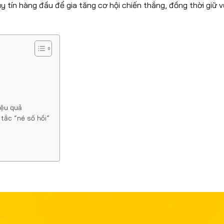
y tín hàng đầu để gia tăng cơ hội chiến thắng, đồng thời giữ 
iệu quả
tắc “né số hồi”