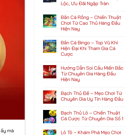
Lộc, Ưu Đãi Ngập Tràn
Bắn Cá Rồng – Chiến Thuật
Chơi Từ Cao Thủ Hàng Đầu
Hiện Nay
Bắn Cá Bingo – Top Vũ Khí
Hiện Đại Khi Tham Gia Cá
Cược
Hướng Dẫn Soi Cầu Miền Bắc
Từ Chuyên Gia Hàng Đầu
Hiện Nay
Bạch Thủ Đề – Mẹo Chơi Từ
Chuyên Gia Uy Tín Hàng Đầu
Bạch Thủ Lô – Chiến Thuật
Cá Cược Từ Chuyên Gia Số 1
 ấy mà
Lô Tô – Khám Phá Mẹo Chơi