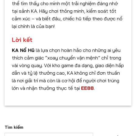
thể tìm thấy cho mình một trải nghiệm đáng nhớ
tại sảnh KA. Hãy chơi thông minh, kiểm soát tốt
cảm xúc – và biết đâu, chiếc hũ tiếp theo được nổ
lại chính là của bạn!
Lời kết
KA Nổ Hũ
là lựa chọn hoàn hảo cho những ai yêu
thích cảm giác “xoay chuyển vận mệnh” chỉ trong
vài vòng quay. Với kho game đa dạng, giao diện hấp
dẫn và tỷ lệ thưởng cao, KA không chỉ đơn thuần
là nơi giải trí mà còn là cơ hội để người chơi trúng
lớn và nhận thưởng thực tế tại
EE88
.
Tìm kiếm