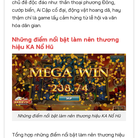
chủ đề độc đáo như: thần thoại phương Đông,
cướp biển, Ai Cập cổ đại, động vật hoang dã, hay
thậm chí là game lấy cảm hứng từ lễ hội và văn
hóa dân gian.
Những điểm nổi bật làm nên thương
hiệu KA Nổ Hũ
Những điểm nổi bật làm nên thương hiệu KA Nổ Hũ
Tổng hợp những điểm nổi bật làm nên thương hiệu