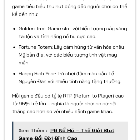
game tiêu biểu thu hút đông đảo người chơi có thể
kể đến như:
Golden Tree: Game slot với biểu tượng cây vàng
tài lộc và tính năng nổ hũ cực cao.
Fortune Totem: Lấy cảm hứng từ văn hóa châu
Mỹ bản địa, với các biểu tượng linh vật may
mắn.
Happy Rich Year: Trò chơi đậm màu sắc Tết
Nguyên Đán với nhiều tính năng tặng thưởng.
Mỗi game đều có tỷ lệ RTP (Return to Player) cao
từ 96% trở lên – nghĩa là người chơi có cơ hội
thắng cao hơn so với nhiều sảnh game khác.
Xem Thêm :
PG Nổ Hũ – Thế Giới Slot
Game Đổi Đời Đỉnh Cao