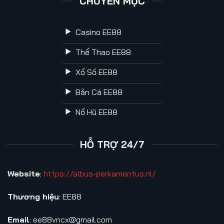
CHUYÊN MỤC
Casino EE88
Thể Thao EE88
Xổ Số EE88
Bắn Cá EE88
Nổ Hũ EE88
HỖ TRỢ 24/7
Website
:
https://albus-perkamentus.nl/
Thương hiệu
: EE88
Email
:
ee88vncx@gmail.com