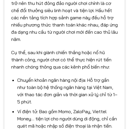
trở nên thu hút đông đảo người chơi chính là cơ
chế đổi thưởng siêu linh hoạt và tiện lợi. Hầu hết
các nền tảng tích hợp sảnh game này đều hỗ trợ
nhiều phương thức thanh toán khác nhau, đáp ứng
đa dạng nhu cầu từ người chơi mới đến cao thủ lâu
năm.
Cụ thể, sau khi giành chiến thắng hoặc nổ hũ
thành công, người chơi có thể thực hiện rút tiền
nhanh chóng thông qua các kênh phổ biến như:
Chuyển khoản ngân hàng nội địa: Hỗ trợ gần
như toàn bộ hệ thống ngân hàng tại Việt Nam,
với thao tác đơn giản và thời gian xử lý chỉ từ 1–
5 phút.
Ví điện tử: Bao gồm Momo, ZaloPay, Viettel
Money… tiện lợi cho người dùng di động, chỉ cần
quét mã hoặc nhập số điện thoại là nhận tiền.