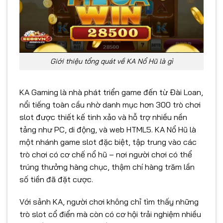
Giới thiệu tổng quát về KA Nổ Hũ là gì
KA Gaming là nhà phát triển game đến từ Đài Loan,
nổi tiếng toàn cầu nhờ danh mục hơn 300 trò chơi
slot được thiết kế tinh xảo và hỗ trợ nhiều nền
tảng như PC, di động, và web HTML5. KA Nổ Hũ là
một nhánh game slot đặc biệt, tập trung vào các
trò chơi có cơ chế nổ hũ – nơi người chơi có thể
trúng thưởng hàng chục, thậm chí hàng trăm lần
số tiền đã đặt cược.
Với sảnh KA, người chơi không chỉ tìm thấy những
trò slot cổ điển mà còn có cơ hội trải nghiệm nhiều