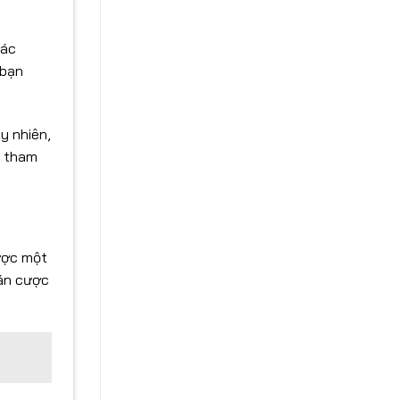
Các
 bạn
y nhiên,
ụ tham
cược một
ván cược