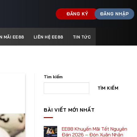
ĐĂNG NHẬP
ĐĂNG KÝ
N MÃI EE88
LIÊN HỆ EE88
TIN TỨC
Tìm kiếm
TÌM KIẾM
BÀI VIẾT MỚI NHẤT
EE88 Khuyến Mãi Tết Nguyên
Đán 2026 – Đón Xuân Nhận