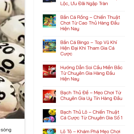
Lộc, Ưu Đãi Ngập Tràn
Bắn Cá Rồng – Chiến Thuật
Chơi Từ Cao Thủ Hàng Đầu
Hiện Nay
Bắn Cá Bingo – Top Vũ Khí
Hiện Đại Khi Tham Gia Cá
Cược
Hướng Dẫn Soi Cầu Miền Bắc
Từ Chuyên Gia Hàng Đầu
Hiện Nay
Bạch Thủ Đề – Mẹo Chơi Từ
Chuyên Gia Uy Tín Hàng Đầu
Bạch Thủ Lô – Chiến Thuật
Cá Cược Từ Chuyên Gia Số 1
c sòng
Lô Tô – Khám Phá Mẹo Chơi