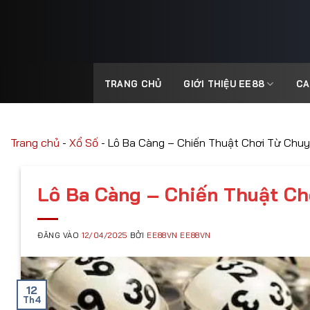
Bỏ
qua
nội
dung
TRANG CHỦ
GIỚI THIỆU EE88
CA
Trang chủ
-
Xổ Số
-
Lô Ba Càng – Chiến Thuật Chơi Từ Chuy
Lô Ba Càng – Chiến Thuật Ch
ĐĂNG VÀO
12/04/2025
BỞI
EE88VN EE88VN
12
Th4