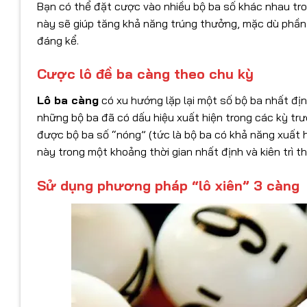
Bạn có thể đặt cược vào nhiều bộ ba số khác nhau tron
này sẽ giúp tăng khả năng trúng thưởng, mặc dù phần 
đáng kể.
Cược lô đề ba càng theo chu kỳ
Lô ba càng
có xu hướng lặp lại một số bộ ba nhất đị
những bộ ba đã có dấu hiệu xuất hiện trong các kỳ trư
được bộ ba số “nóng” (tức là bộ ba có khả năng xuất
này trong một khoảng thời gian nhất định và kiên trì th
Sử dụng phương pháp “lô xiên” 3 càng