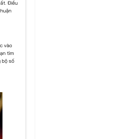
ất. Điều
nhuận
ợc vào
bạn tìm
g bộ số