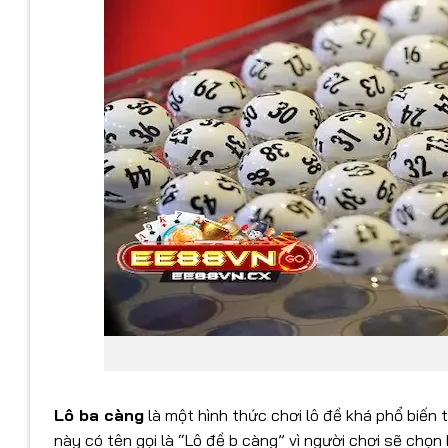
Lô ba càng
là một hình thức chơi lô đề khá phổ biến t
này có tên gọi là “Lô đề b càng” vì người chơi sẽ chọ