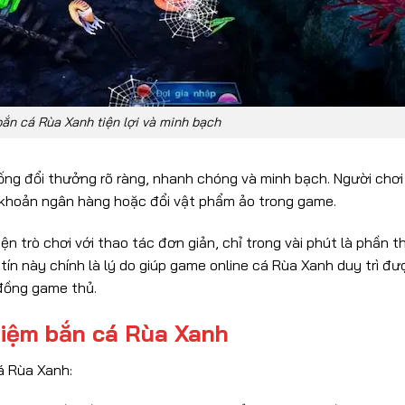
ắn cá Rùa Xanh tiện lợi và minh bạch
ng đổi thưởng rõ ràng, nhanh chóng và minh bạch. Người chơi
 khoản ngân hàng hoặc đổi vật phẩm ảo trong game.
n trò chơi với thao tác đơn giản, chỉ trong vài phút là phần 
ín này chính là lý do giúp game online cá Rùa Xanh duy trì đư
đồng game thủ.
hiệm bắn cá Rùa Xanh
á Rùa Xanh: