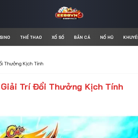
SINO
THỂ THAO
XỔ SỐ
BẮN CÁ
NỔ HŨ
KHUYẾ
ổi Thưởng Kịch Tính
Giải Trí Đổi Thưởng Kịch Tính