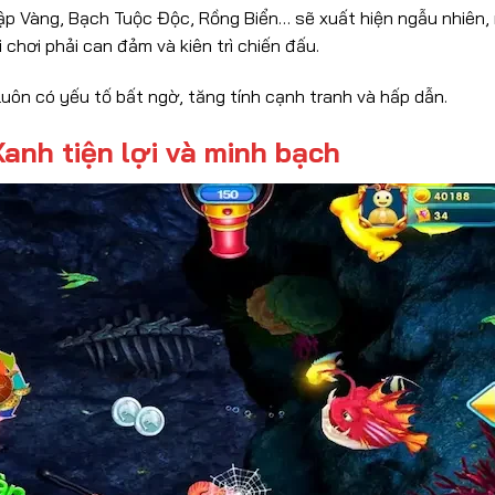
p Vàng, Bạch Tuộc Độc, Rồng Biển… sẽ xuất hiện ngẫu nhiên
chơi phải can đảm và kiên trì chiến đấu.
uôn có yếu tố bất ngờ, tăng tính cạnh tranh và hấp dẫn.
anh tiện lợi và minh bạch