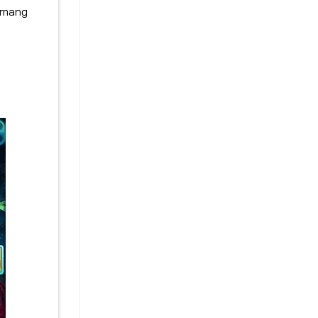
, mang