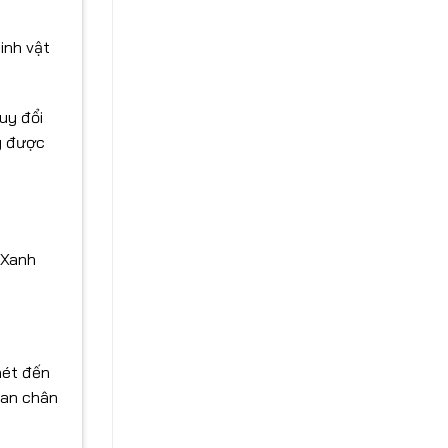
sinh vật
uy đổi
ng được
a Xanh
nét đến
ian chân