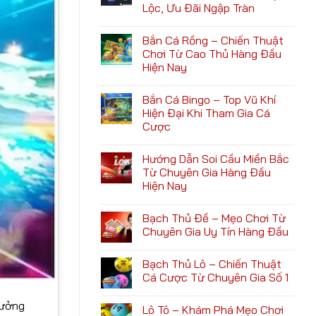
Lộc, Ưu Đãi Ngập Tràn
Bắn Cá Rồng – Chiến Thuật
Chơi Từ Cao Thủ Hàng Đầu
Hiện Nay
Bắn Cá Bingo – Top Vũ Khí
Hiện Đại Khi Tham Gia Cá
Cược
Hướng Dẫn Soi Cầu Miền Bắc
Từ Chuyên Gia Hàng Đầu
Hiện Nay
Bạch Thủ Đề – Mẹo Chơi Từ
Chuyên Gia Uy Tín Hàng Đầu
Bạch Thủ Lô – Chiến Thuật
Cá Cược Từ Chuyên Gia Số 1
hưởng
Lô Tô – Khám Phá Mẹo Chơi