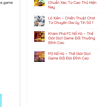
Chuẩn Xác Từ Cao Thủ Hiện
ựa game
Nay
Lô Xiên – Chiến Thuật Chơi
Từ Chuyên Gia Uy Tín Số 1
Khám Phá FC Nổ Hũ – Thế
Giới Slot Game Đổi Thưởng
Đỉnh Cao
PG Nổ Hũ – Thế Giới Slot
Game Đổi Đời Đỉnh Cao