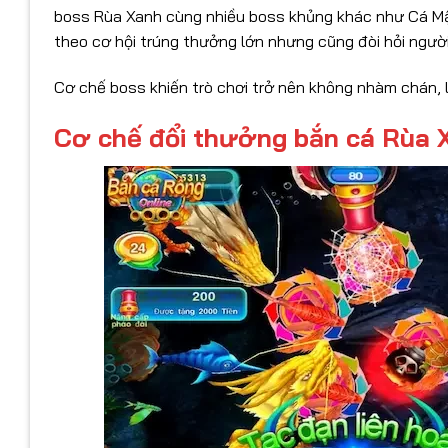
boss Rùa Xanh cùng nhiều boss khủng khác như Cá Mậ
theo cơ hội trúng thưởng lớn nhưng cũng đòi hỏi người 
Cơ chế boss khiến trò chơi trở nên không nhàm chán, l
Cơ chế đổi thưởng bắn cá Rùa X