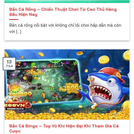
Bắn Cá Rồng – Chiến Thuật Chơi Từ Cao Thủ Hàng
Đầu Hiện Nay
Bắn cá rồng nổi bật với không chỉ lối chơi hấp dẫn mà còn
với [...]
13
Th4
Bắn Cá Bingo – Top Vũ Khí Hiện Đại Khi Tham Gia Cá
Cược