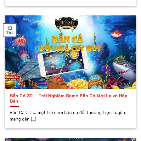
13
Th4
Bắn Cá 3D – Trải Nghiệm Game Bắn Cá Mới Lạ và Hấp
Dẫn
Bắn Cá 3D là một trò chơi bắn cá đổi thưởng trực tuyến,
mang đến [...]