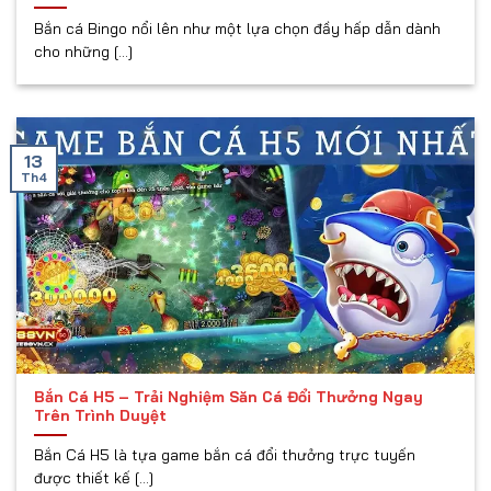
Bắn cá Bingo nổi lên như một lựa chọn đầy hấp dẫn dành
cho những [...]
13
Th4
Bắn Cá H5 – Trải Nghiệm Săn Cá Đổi Thưởng Ngay
Trên Trình Duyệt
Bắn Cá H5 là tựa game bắn cá đổi thưởng trực tuyến
được thiết kế [...]