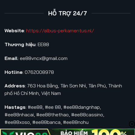
HỖ TRỢ 24/7
Website
:
https://albus-perkamentus.nl/
Thương hiệu
: EE88
Email
:
ee88vncx@gmail.com
Hotline
: 0762008978
Address
: 763 Hoa Bằng, Tân Sơn Nhì, Tân Phú, Thành
phố Hồ Chí Minh, Việt Nam
Hastags
: #ee88, #ee 88, #ee88dangnhap,
#ee88nhacai, #ee88thethao, #ee88cassino,
#ee88xoso, #ee88banca, #ee88nohu