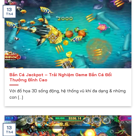
13
Th4
Bắn Cá Jackpot – Trải Nghiệm Game Bắn Cá Đổi
Thưởng Đỉnh Cao
Với đồ họa 3D sống động, hệ thống vũ khí đa dạng & những
con [...]
13
Th4