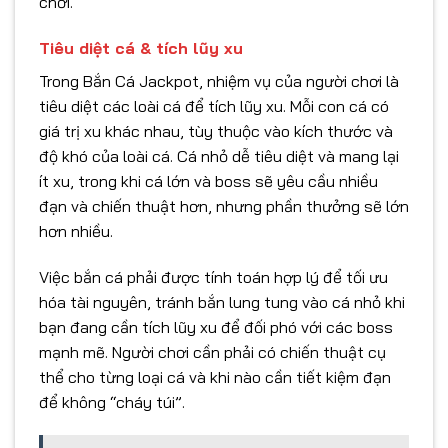
chơi.
Tiêu diệt cá & tích lũy xu
Trong Bắn Cá Jackpot, nhiệm vụ của người chơi là
tiêu diệt các loài cá để tích lũy xu. Mỗi con cá có
giá trị xu khác nhau, tùy thuộc vào kích thước và
độ khó của loài cá. Cá nhỏ dễ tiêu diệt và mang lại
ít xu, trong khi cá lớn và boss sẽ yêu cầu nhiều
đạn và chiến thuật hơn, nhưng phần thưởng sẽ lớn
hơn nhiều.
Việc bắn cá phải được tính toán hợp lý để tối ưu
hóa tài nguyên, tránh bắn lung tung vào cá nhỏ khi
bạn đang cần tích lũy xu để đối phó với các boss
mạnh mẽ. Người chơi cần phải có chiến thuật cụ
thể cho từng loại cá và khi nào cần tiết kiệm đạn
để không “cháy túi”.