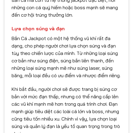
săn cá mà còn từ hệ thống jackpot đặc biệt, nơi
những con cá quý hiếm hoặc boss mạnh sẽ mang
đến cơ hội trúng thưởng lớn.
Lựa chọn súng và đạn
Bắn Cá Jackpot có một hệ thống vũ khí rất đa
dạng, cho phép người chơi lựa chọn súng và đạn
tùy theo chiến lược của mình. Từ những loại súng
cơ bản như súng điện, súng bắn liên thanh, đến
những loại súng mạnh mẽ như súng laser, súng
băng, mỗi loại đều có ưu điểm và nhược điểm riêng.
Khi bắt đầu, người chơi sẽ được trang bị súng cơ
bản với mức đạn thấp, nhưng có thể nâng cấp lên
các vũ khí mạnh mẽ hơn trong quá trình chơi. Đạn
mạnh giúp tiêu diệt các loài cá lớn và boss, nhưng
cũng tiêu tốn nhiều xu. Chính vì vậy, lựa chọn loại
súng và quản lý đạn là yếu tố quan trọng trong trò