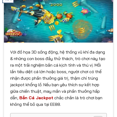
Với đồ họa 3D sống động, hệ thống vũ khí đa dạng
& những con boss đầy thử thách, trò chơi này tạo
ra một trải nghiệm bắn cá kịch tính và thú vị. Mỗi
lần tiêu diệt cá lớn hoặc boss, người chơi có thể
nhận được phần thưởng giá trị, thậm chí trúng
jackpot khổng lồ. Nếu bạn yêu thích sự kết hợp
giữa chiến thuật, may mắn và phần thưởng hấp
dẫn,
Bắn Cá Jackpot
chắc chắn là trò chơi bạn
không thể bỏ qua tại EE88.