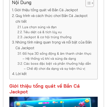
Nội Dung
Giới thiệu tổng quát về Bắn Cá Jackpot
Quy trình và cách thức chơi Bắn Cá Jackpot
chi tiết
Lựa chọn súng và đạn
Tiêu diệt cá & tích lũy xu
Jackpot & cơ hội trúng thưởng
Những tính năng quan trọng và nổi bật của Bắn
Cá Jackpot
Đồ họa 3D sống động & âm thanh chân thực
– Hệ thống vũ khí và súng đa dạng
Các boss đặc biệt và phần thưởng hấp dẫn
– Chế độ chơi đa dạng và sự kiện thú vị
Lời kết
Giới thiệu tổng quát về Bắn Cá
Jackpot