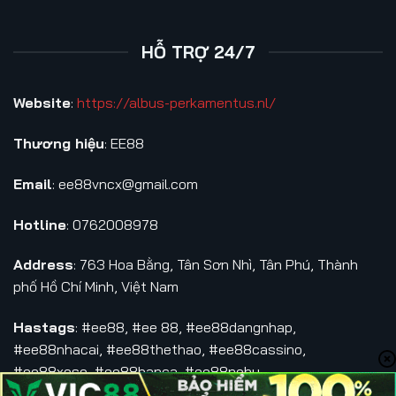
HỖ TRỢ 24/7
Website
:
https://albus-perkamentus.nl/
Thương hiệu
: EE88
Email
:
ee88vncx@gmail.com
Hotline
: 0762008978
Address
: 763 Hoa Bằng, Tân Sơn Nhì, Tân Phú, Thành
phố Hồ Chí Minh, Việt Nam
Hastags
: #ee88, #ee 88, #ee88dangnhap,
#ee88nhacai, #ee88thethao, #ee88cassino,
#ee88xoso, #ee88banca, #ee88nohu