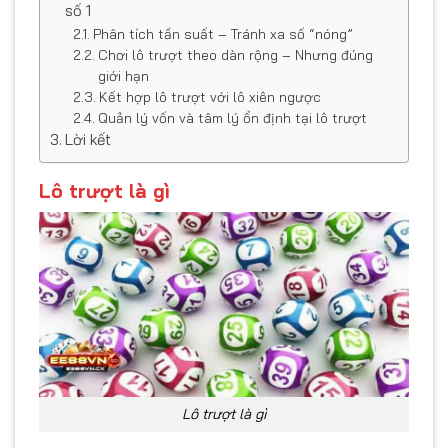
số 1
Phân tích tần suất – Tránh xa số “nóng”
Chơi lô trượt theo dàn rộng – Nhưng đúng
giới hạn
Kết hợp lô trượt với lô xiên ngược
Quản lý vốn và tâm lý ổn định tại lô trượt
Lời kết
Lô trượt là gì
Lô trượt là gì