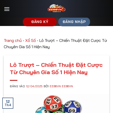
Bỏ
qua
nội
dung
ĐĂNG KÝ
ĐĂNG NHẬP
Trang chủ
-
Xổ Số
-
Lô Trượt – Chiến Thuật Đặt Cược Từ
Chuyên Gia Số 1 Hiện Nay
Lô Trượt – Chiến Thuật Đặt Cược
Từ Chuyên Gia Số 1 Hiện Nay
ĐĂNG VÀO
12/04/2025
BỞI
EE88VN EE88VN
12
Th4