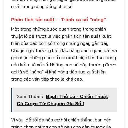
nhất trong cộng đồng chơi số:
Phân tích tần suất – Tránh xa số “nóng”
Một trong những bước quan trọng trong chiến
thuật lô đề trượt là việc phân tích tần suất xuất
hiện của các con số trong những ngày gần đây.
Chuyên gia thường bắt đầu bằng cách quan sát và
ghi nhận những con số nào xuất hiện liên tục trong
các kết quả xổ số. Những con số này thường được
gọi là số “nóng” vì khả năng tiếp tục xuất hiện
trong các ván tiếp theo là khá cao.
Xem Thêm :
Bạch Thủ Lô - Chiến Thuật
Cá Cược Từ Chuyên Gia Số 1
Vì vậy, để tối đa hóa cơ hội chiến thắng, bạn nên
tránh chọn những con số này cho dàn trượt của