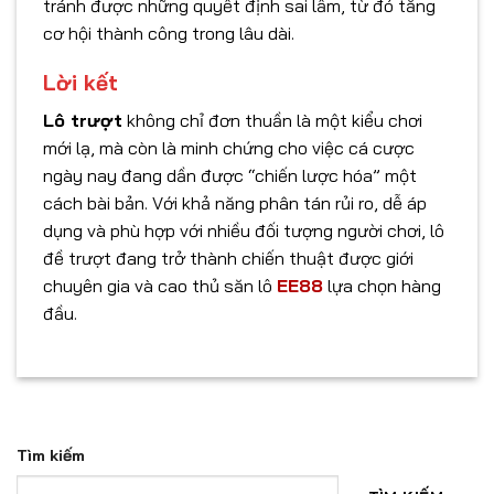
tránh được những quyết định sai lầm, từ đó tăng
cơ hội thành công trong lâu dài.
Lời kết
Lô trượt
không chỉ đơn thuần là một kiểu chơi
mới lạ, mà còn là minh chứng cho việc cá cược
ngày nay đang dần được “chiến lược hóa” một
cách bài bản. Với khả năng phân tán rủi ro, dễ áp
dụng và phù hợp với nhiều đối tượng người chơi, lô
đề trượt đang trở thành chiến thuật được giới
chuyên gia và cao thủ săn lô
EE88
lựa chọn hàng
đầu.
Tìm kiếm