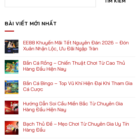
TÌM KIẾM
BÀI VIẾT MỚI NHẤT
EE88 Khuyến Mãi Tết Nguyên Đán 2026 – Đón
Xuân Nhận Lộc, Ưu Đãi Ngập Tràn
Bắn Cá Rồng – Chiến Thuật Chơi Từ Cao Thủ
Hàng Đầu Hiện Nay
Bắn Cá Bingo – Top Vũ Khí Hiện Đại Khi Tham Gia
Cá Cược
Hướng Dẫn Soi Cầu Miền Bắc Từ Chuyên Gia
Hàng Đầu Hiện Nay
Bạch Thủ Đề – Mẹo Chơi Từ Chuyên Gia Uy Tín
Hàng Đầu