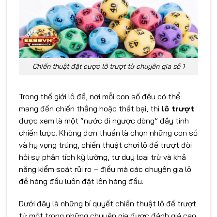
Chiến thuật đặt cược lô trượt từ chuyên gia số 1
Trong thế giới lô đề, nơi mỗi con số đều có thể
mang đến chiến thắng hoặc thất bại, thì
lô trượt
được xem là một “nước đi ngược dòng” đầy tính
chiến lược. Không đơn thuần là chọn những con số
và hy vọng trúng, chiến thuật chơi lô đề trượt đòi
hỏi sự phân tích kỹ lưỡng, tư duy loại trừ và khả
năng kiểm soát rủi ro – điều mà các chuyên gia lô
đề hàng đầu luôn đặt lên hàng đầu.
Dưới đây là những bí quyết chiến thuật lô đề trượt
từ một trong những chuyên gia được đánh giá cao