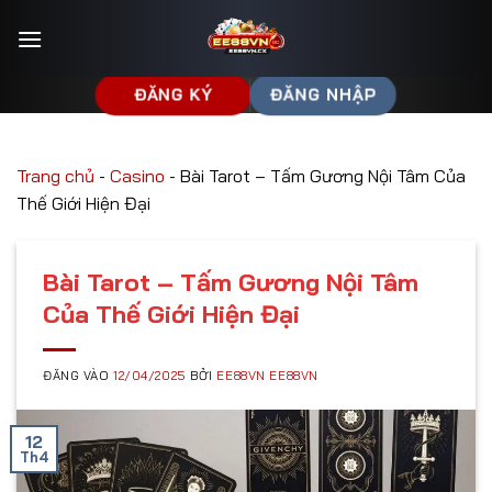
Bỏ
qua
nội
dung
ĐĂNG KÝ
ĐĂNG NHẬP
Trang chủ
-
Casino
-
Bài Tarot – Tấm Gương Nội Tâm Của
Thế Giới Hiện Đại
Bài Tarot – Tấm Gương Nội Tâm
Của Thế Giới Hiện Đại
ĐĂNG VÀO
12/04/2025
BỞI
EE88VN EE88VN
12
Th4