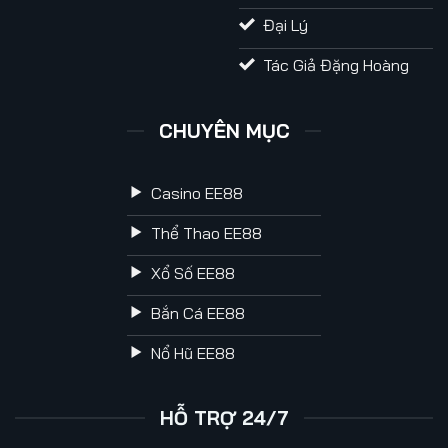
Đại Lý
Tác Giả Đặng Hoàng
CHUYÊN MỤC
Casino EE88
Thể Thao EE88
Xổ Số EE88
Bắn Cá EE88
Nổ Hũ EE88
HỖ TRỢ 24/7