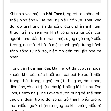
Khi nhìn vào một lá
bài Tarot
, người ta không chỉ
thấy hình ảnh kỳ lạ hay ký hiệu cổ xưa. Thay vào
đó, đó là những ẩn dụ sống động phản ánh tâm
thức, trải nghiệm và khát vọng sâu xa của con
người. Tarot dần trở thành một dạng ngôn ngữ biểu
tượng, nơi mỗi lá bài là một mảnh ghép trong hành
trình sống từ nỗi sợ, niềm tin đến chuyển hóa cá
nhân.
Trong văn hóa hiện đại,
Bài Tarot
đã vượt ra ngoài
khuôn khổ của các buổi xem bài bói. Nó xuất hiện
trong thời trang, nghệ thuật thị giác, âm nhạc,
điện ảnh, và cả trị liệu tâm lý. Những lá bài như The
Fool, Death hay The Lovers được dùng để thể hiện
các giai đoạn trong đời sống, trở thành biểu tượng
mà nhiều người nhận ra ngay cả khi không hiểu rõ