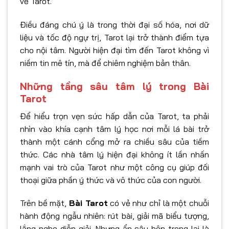
về Tarot.
Điều đáng chú ý là trong thời đại số hóa, nơi dữ
liệu và tốc độ ngự trị, Tarot lại trở thành điểm tựa
cho nội tâm. Người hiện đại tìm đến Tarot không vì
niềm tin mê tín, mà để chiêm nghiệm bản thân.
Những tầng sâu tâm lý trong Bài
Tarot
Để hiểu trọn vẹn sức hấp dẫn của Tarot, ta phải
nhìn vào khía cạnh tâm lý học nơi mỗi lá bài trở
thành một cánh cổng mở ra chiều sâu của tiềm
thức. Các nhà tâm lý hiện đại không ít lần nhấn
mạnh vai trò của Tarot như một công cụ giúp đối
thoại giữa phần ý thức và vô thức của con người.
Trên bề mặt,
Bài Tarot
có vẻ như chỉ là một chuỗi
hành động ngẫu nhiên: rút bài, giải mã biểu tượng,
lắng nghe diễn giải. Nhưng ẩn sâu bên trong lại là