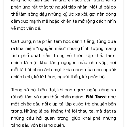
phản ứng rất thật từ người tiếp nhận. Một lá bài có
thể làm sống dậy những ký ức xa xôi, gợi nên dòng
cảm xúc mạnh mẽ hoặc khiến ta mở rộng cách nhìn
về một vấn đề.
Carl Jung, nhà phân tâm học danh tiếng, từng đưa
ra khái niệm “nguyên mẫu” những hình tượng mang
tính phổ quát nằm trong vô thức tập thể. Tarot
chính là một kho tàng nguyên mẫu như vậy, nơi
mỗi lá bài phản ánh một khía cạnh của con người:
chiến binh, kẻ lữ hành, người thầy, kẻ phản bội…
Trong xã hội hiện đại, khi con người ngày càng xa
rời nội tâm và cảm thấy phân mảnh,
Bài Taro
t như
một chiếc cầu nối giúp tái lập cuộc trò chuyện bên
trong. Những lá bài không trả lời thay ta, mà đặt ra
những câu hỏi quan trọng, giúp khai phá những
tầng sâu vốn bị lãng quên.