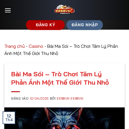
Bỏ
qua
nội
ĐĂNG KÝ
ĐĂNG NHẬP
dung
Trang chủ
-
Casino
-
Bài Ma Sói – Trò Chơi Tâm Lý Phản
Ánh Một Thế Giới Thu Nhỏ
Bài Ma Sói – Trò Chơi Tâm Lý
Phản Ánh Một Thế Giới Thu Nhỏ
ĐĂNG VÀO
12/04/2025
BỞI
EE88VN EE88VN
12
Th4