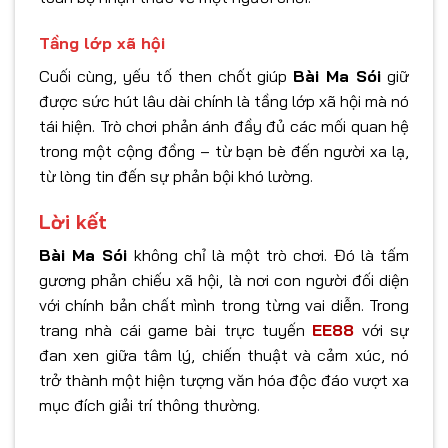
Tầng lớp xã hội
Cuối cùng, yếu tố then chốt giúp
Bài Ma Sói
giữ
được sức hút lâu dài chính là tầng lớp xã hội mà nó
tái hiện. Trò chơi phản ánh đầy đủ các mối quan hệ
trong một cộng đồng – từ bạn bè đến người xa lạ,
từ lòng tin đến sự phản bội khó lường.
Lời kết
Bài Ma Sói
không chỉ là một trò chơi. Đó là tấm
gương phản chiếu xã hội, là nơi con người đối diện
với chính bản chất mình trong từng vai diễn. Trong
trang nhà cái game bài trực tuyến
EE88
với sự
đan xen giữa tâm lý, chiến thuật và cảm xúc, nó
trở thành một hiện tượng văn hóa độc đáo vượt xa
mục đích giải trí thông thường.