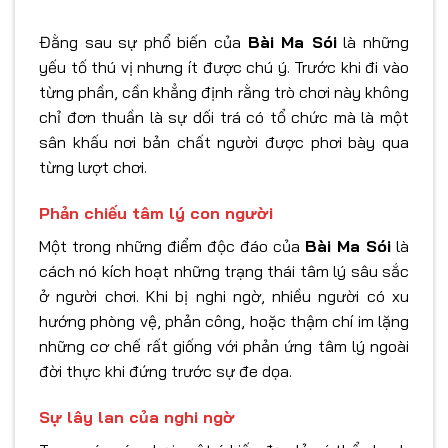
Đằng sau sự phổ biến của
Bài Ma Sói
là những
yếu tố thú vị nhưng ít được chú ý. Trước khi đi vào
từng phần, cần khẳng định rằng trò chơi này không
chỉ đơn thuần là sự dối trá có tổ chức mà là một
sân khấu nơi bản chất người được phơi bày qua
từng lượt chơi.
Phản chiếu tâm lý con người
Một trong những điểm độc đáo của
Bài Ma Sói
là
cách nó kích hoạt những trạng thái tâm lý sâu sắc
ở người chơi. Khi bị nghi ngờ, nhiều người có xu
hướng phòng vệ, phản công, hoặc thậm chí im lặng
những cơ chế rất giống với phản ứng tâm lý ngoài
đời thực khi đứng trước sự đe dọa.
Sự lây lan của nghi ngờ