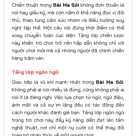
Chiến thuật trong
Bài Ma Sói
không đơn thuần là
nói hay giấu kỹ, mà còn nằm ở khả năng đọc vị đối
thủ, thao túng cảm xúc nhóm và điều hướng suy
nghĩ tập thể. Một câu nói đúng thời điểm có thể
xoay chuyển toàn cục diện. Tầng lớp chiến lược
này khiến trò chơi trở nên hấp dẫn không chỉ với
người chơi mới mà cả những người đã chinh chiến
hàng trăm ván.
Tầng lớp ngôn ngữ
Giao tiếp là vũ khí mạnh nhất trong
Bài Ma Sói
.
Không phải ai nói nhiều là đúng, cũng không phải ai
nói ít là đáng nghi. Việc lựa chọn từ ngữ, ngữ điệu,
ánh mắt và cả sự im lặng đều có tác động đến
cách người khác đánh giá bạn. Tầng lớp ngôn ngữ
trong trò chơi này đẩy kỹ năng diễn đạt lên tầm
nghệ thuật, nơi chỉ một nụ cười có thể thay đổi
toàn bộ nhận thức về một người chơi.