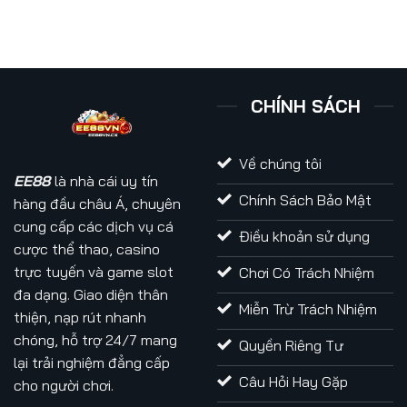
CHÍNH SÁCH
Về chúng tôi
EE88
là nhà cái uy tín
Chính Sách Bảo Mật
hàng đầu châu Á, chuyên
cung cấp các dịch vụ cá
Điều khoản sử dụng
cược thể thao, casino
trực tuyến và game slot
Chơi Có Trách Nhiệm
đa dạng. Giao diện thân
Miễn Trừ Trách Nhiệm
thiện, nạp rút nhanh
chóng, hỗ trợ 24/7 mang
Quyền Riêng Tư
lại trải nghiệm đẳng cấp
Câu Hỏi Hay Gặp
cho người chơi.