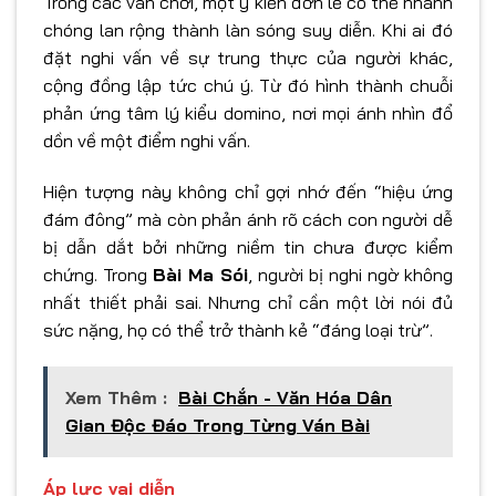
Trong các ván chơi, một ý kiến đơn lẻ có thể nhanh
chóng lan rộng thành làn sóng suy diễn. Khi ai đó
đặt nghi vấn về sự trung thực của người khác,
cộng đồng lập tức chú ý. Từ đó hình thành chuỗi
phản ứng tâm lý kiểu domino, nơi mọi ánh nhìn đổ
dồn về một điểm nghi vấn.
Hiện tượng này không chỉ gợi nhớ đến “hiệu ứng
đám đông” mà còn phản ánh rõ cách con người dễ
bị dẫn dắt bởi những niềm tin chưa được kiểm
chứng. Trong
Bài Ma Sói
, người bị nghi ngờ không
nhất thiết phải sai. Nhưng chỉ cần một lời nói đủ
sức nặng, họ có thể trở thành kẻ “đáng loại trừ”.
Xem Thêm :
Bài Chắn - Văn Hóa Dân
Gian Độc Đáo Trong Từng Ván Bài
Áp lực vai diễn