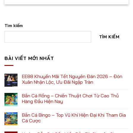
Tìm kiếm
TÌM KIẾM
BÀI VIẾT MỚI NHẤT
EE88 Khuyến Mãi Tết Nguyên Đán 2026 – Đón
Xuân Nhận Lộc, Ưu Đãi Ngập Tràn
Bắn Cá Rồng – Chiến Thuật Chơi Từ Cao Thủ
Hàng Đầu Hiện Nay
Bắn Cá Bingo – Top Vũ Khí Hiện Đại Khi Tham Gia
Cá Cược